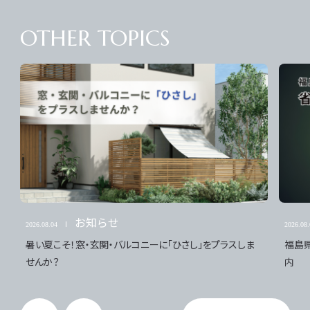
FAQ
RECRUIT
OTHER TOPICS
FUKUSHIMA
KORIYAMA
PREO OFFICIAL
FUKUSHIMA SHOP
お知らせ
2026.08.04
2026.08.
暑い夏こそ！窓・玄関・バルコニーに「ひさし」をプラスしま
福島
せんか？
内
KORIYAMA SHOP