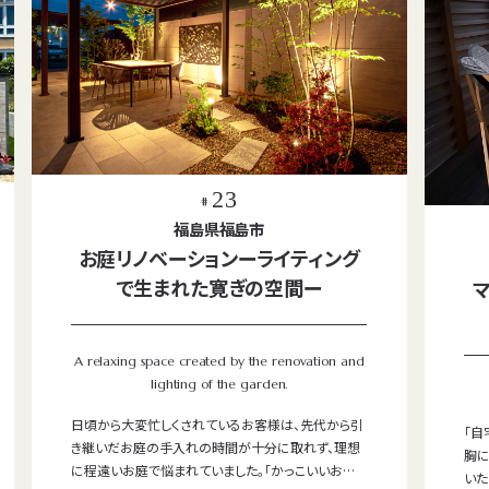
23
#
福島県福島市
お庭リノベーションーライティング
で生まれた寛ぎの空間ー
A relaxing space created by the renovation and
lighting of the garden.
日頃から大変忙しくされているお客様は、先代から引
「自
き継いだお庭の手入れの時間が十分に取れず、理想
胸に
に程遠いお庭で悩まれていました。「かっこいいお庭
いた