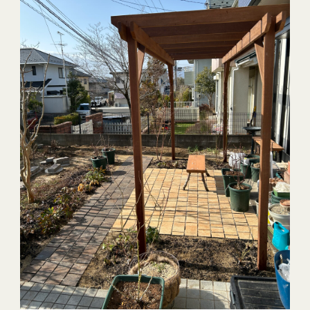
きました。
ABOUT
PRODUCTS
WORKS
TOPICS
SHOP
FAQ
RECRUIT
FUKUSHIMA
KORIYAMA