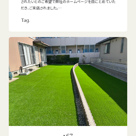
されたいとのご希望で弊社のホームページを目にとめていた
だき、ご来店されました。
Tag.
シンプルでミニマムなデザインがお好みのお客様ですが、一
方、和のテイストを取り入れたいご希望もありました。色の表
現や照明に和の趣を入れて、樹種にもこだわりました。
67