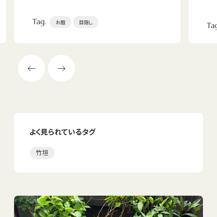
にしたい」、「夜帰ってきたときに見て寛げる空間がほ
るタ
しい」とのご要望を伺い、設計をスタートしました。
為に
Tag.
お庭
目隠し
Ta
ナに
よく見られているタグ
竹垣