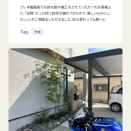
プレオ福島店で以前お庭の施工をさせていただいたお客様よ
り、「当時つくった四ツ目垣が壊れてきたので、新しいものにし
たい」とのご相談をいただきました。形は変わっても良いとの
ご要望でしたので、既存のお庭の雰囲気を大切にしながらリ
Tag.
ニューアルをご提案しました。
竹垣
お客様からは「天然素材のものが良い」とのお話をいただき
ましたので、職人が青味のきれいな竹を選び、しっかりとした
四ツ目垣に仕立てました。規格品ではなく、実際に竹を見て選
ぶことで、節の表情や色合いも含めて、お庭になじむ自然な仕
上がりになります。
デザインをご検討いただく際には、ChatGPTを活用してパー
スイメージをご提案し、お客様と完成像を共有しながら進め
ました。AIを使ったイメージ提案どおりに仕上がり、「イメージ
通りになった」と喜んでいただけて何よりです。