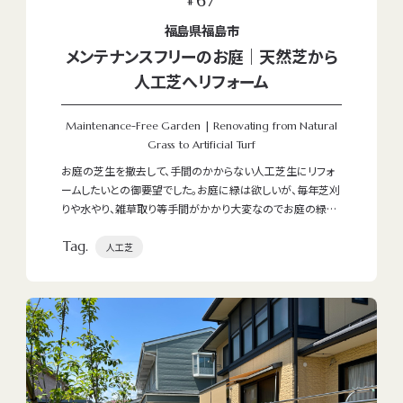
#
福島県福島市
メンテナンスフリーのお庭｜天然芝から
人工芝へリフォーム
Maintenance-Free Garden | Renovating from Natural
Grass to Artificial Turf
お庭の芝生を撤去して、手間のかからない人工芝生にリフォ
ームしたいとの御要望でした。お庭に緑は欲しいが、毎年芝刈
りや水やり、雑草取り等手間がかかり大変なのでお庭の緑を
残しつつ手間のかからない人工芝生にしたいとのことでご依
Tag.
頼受けました。
人工芝