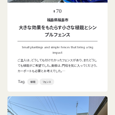
70
#
福島県福島市
大きな効果をもたらす小さな植栽とシン
プルフェンス
Small plantings and simple fences that bring a big
impact
ご主人は、どうしても付けたかったフェンスがあり、またどうし
ても植栽がご希望でした。奥様は、門柱を気に入ってくださり、
カーポートも必要とお考えでした。
Tag.
そこで、門柱・フェンス・カーポート・植栽のそれぞれが主張し
植栽
フェンス
すぎないよう、色味や高さ、配置バランスを丁寧に調整。ご夫
婦のご要望をどちらも大切にしながら、まとまりのある外構プ
ランに仕上げました。
工事後にはお客様より「植栽を作ってよかったです。今後、石
なども入れたいと思い計画中です。」とうれしいお声をいただ