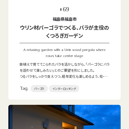
PREO OFFICIAL
69
#
福島県福島市
ウリン材パーゴラでつくる、バラが主役の
FUKUSHIMA SHOP
くつろぎガーデン
A relaxing garden with a Urin wood pergola where
roses take center stage
鉢植えで育ててこられたバラを活かしながら、「パーゴラにバラ
を這わせて楽しみたい」とのご要望を形にしました。
KORIYAMA SHOP
つるバラをしっかり支えつつ、経年変化も楽しめるよう、柱・梁
にはウリン材のパーゴラをご提案しました。ウリン材は耐久性
Tag.
に優れ、基本的に塗装が不要なため、天然木ならではの風合
パーゴラ
インターロッキング
いが長く楽しめます。バラの枝を誘引しやすい構造とし、お手
持ちの鉢バラをパーゴラまわりへ移植することで、庭全体の主
役となるゾーンをつくりました。
Web
でお問い合わせ
作業は、バラへの負担を抑えるために休眠期のタイミングで
0120-462-883
移植・誘引を実施。根の状態や枝ぶりを確認しながら、今後の