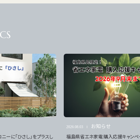
CS
福島店展示場
郡山店展
el:
024-545-3331
Tel:
024-
Open:
AM10:00～PM6:00 （水曜定休）
Open:
AM1
福島県福島市鳥谷野字南光原37-1
福島県郡山
Map
37-1 Nannkoubara, Toyano, Fukushima-
5-376, Yats
shi, Fukushima
Fukushima
お知らせ
2026.08.03
コニーに「ひさし」をプラスし
福島県省エネ家電 購入応援キャンペ