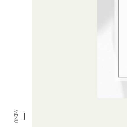
ABOUT
PRODUCTS
WORKS
TOPICS
SHOP
FAQ
RECRUIT
FUKUSHIMA
メニューを開閉する
KORIYAMA