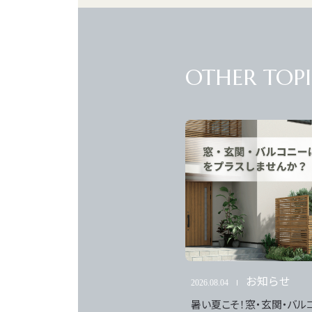
PREO OFFICIAL
Web
でお問い合わせ
OTHER TOPI
T
0120-462-883
水曜定休
10:00~18:00
お知らせ
2026.08.04
暑い夏こそ！窓・玄関・バル