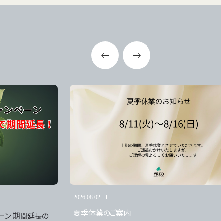
示場
922-0711
0:00～PM6:00 （水曜定休）
市八山田5-376
Map
uyamada, Koriyama-shi,
2026.08.02
夏季休業のご案内
ーン 期間延長の