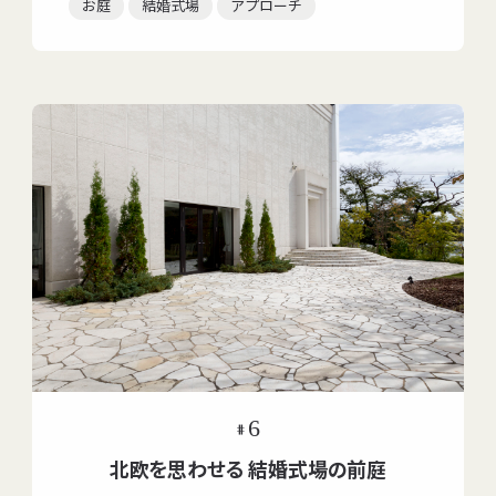
お庭
結婚式場
アプローチ
ABOUT
PRODUCTS
WORKS
TOPICS
SHOP
FAQ
RECRUIT
6
#
FUKUSHIMA
北欧を思わせる
結婚式場の前庭
KORIYAMA