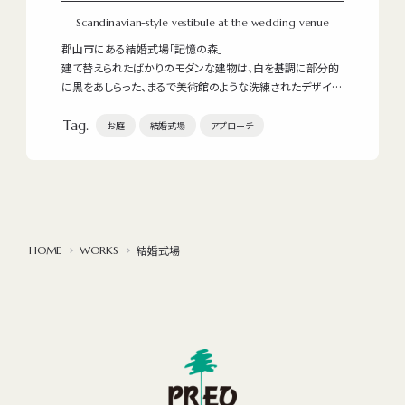
PREO OFFICIAL
Scandinavian-style vestibule at the wedding venue
郡山市にある結婚式場「記憶の森」
建て替えられたばかりのモダンな建物は、白を基調に部分的
に黒をあしらった、まるで美術館のような洗練されたデザイン
です。
FUKUSHIMA SHOP
Tag.
この建物をグッと引き立てる工夫として、エントランスまわり
お庭
結婚式場
アプローチ
とアプローチは白い自然石の乱張り仕上げとし、建物との一
体感を出しました。
KORIYAMA SHOP
結婚式場
WORKS
HOME
Web
でお問い合わせ